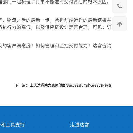
理部门一起梳理了订单不能准时交付背后的根本原因。
产、物流之后的最后一步，承担前端运作的最后结果并
略执行力的高低，以及供应链设计是否合理；可见，订
大的客户满意度？如何管理和监控交付能力？达睿咨询
下一篇：
上大达睿助力康师傅由“Successful”到“Great”的转变
台和工具支持
走进达睿